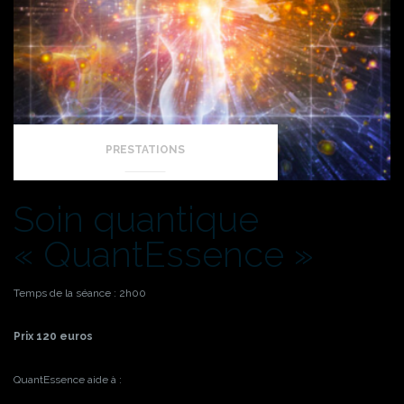
PRESTATIONS
Soin quantique
« QuantEssence »
Temps de la séance : 2h00
Prix 120 euros
QuantEssence aide à :