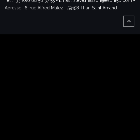
Tél : +33 (0)6 68 56 37 55 - Email : steve.masson@esprit5D.com -
Adresse : 6, rue Alfred Matez - 59158 Thun Saint Amand